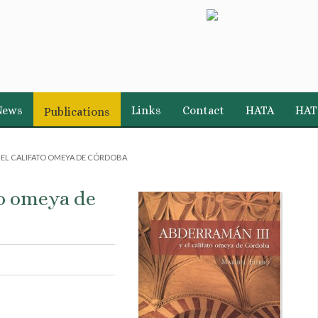
News
Links
Contact
HATA
HAT
Publications
Y EL CALIFATO OMEYA DE CÓRDOBA
to omeya de