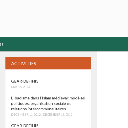
OI
ACTIVITIES
GEAR-DEFIHIS
MAY 16, 2013
L’Ibadisme dans l’Islam médiéval: modèles
politiques, organisation sociale et
relations intercommunautaires
DECEMBER 11, 2012 - DECEMBER 13, 2012
GEAR-DEFIHIS