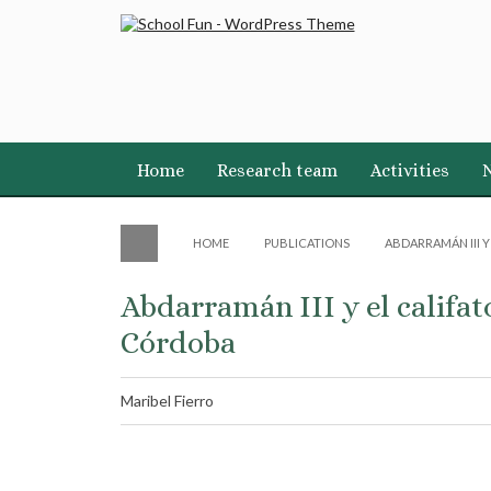
Home
Research team
Activities
HOME
PUBLICATIONS
ABDARRAMÁN III 
Abdarramán III y el califa
Córdoba
Maribel Fierro