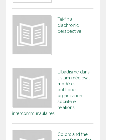
Takfir: a
diachronic
perspective
L’Ibadisme dans
l’Islam médiéval:
modèles
politiques,
organisation
sociale et
relations
intercommunautaires
Colors and the